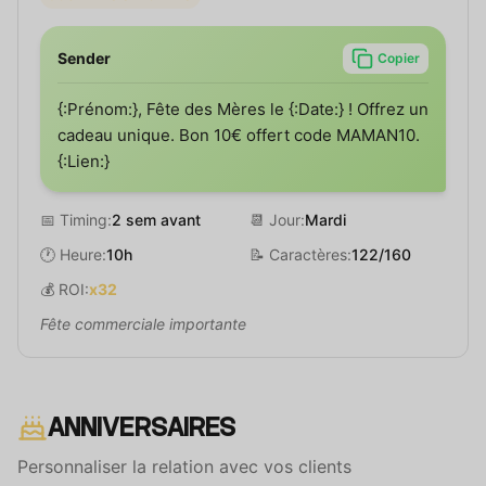
Sender
Copier
{:Prénom:}, Fête des Mères le {:Date:} ! Offrez un
cadeau unique. Bon 10€ offert code MAMAN10.
{:Lien:}
📅 Timing:
2 sem avant
📆 Jour:
Mardi
🕐 Heure:
10h
📝 Caractères:
122/160
💰 ROI:
x32
Fête commerciale importante
ANNIVERSAIRES
Personnaliser la relation avec vos clients