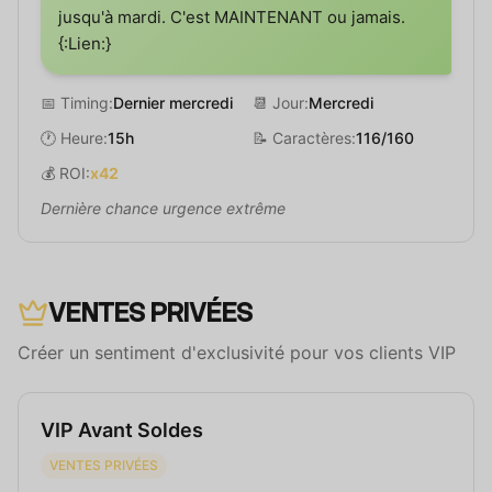
jusqu'à mardi. C'est MAINTENANT ou jamais.
{:Lien:}
📅 Timing:
Dernier mercredi
📆 Jour:
Mercredi
🕐 Heure:
15h
📝 Caractères:
116/160
💰 ROI:
x42
Dernière chance urgence extrême
VENTES PRIVÉES
Créer un sentiment d'exclusivité pour vos clients VIP
VIP Avant Soldes
VENTES PRIVÉES