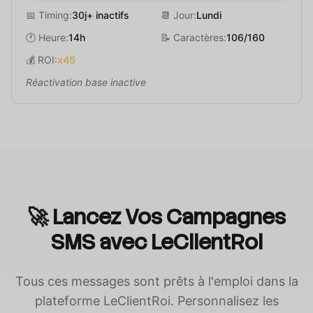
📅 Timing:
30j+ inactifs
📆 Jour:
Lundi
🕐 Heure:
14h
📝 Caractères:
106/160
💰 ROI:
x45
Réactivation base inactive
🚀 Lancez Vos Campagnes
SMS avec LeClientRoi
Tous ces messages sont prêts à l'emploi dans la
plateforme LeClientRoi. Personnalisez les