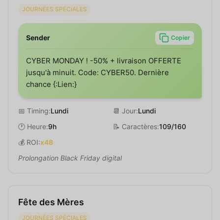
JOURNÉES SPÉCIALES
Sender
Copier
CYBER MONDAY ! -50% + livraison OFFERTE
jusqu'à minuit. Code: CYBER50. Dernière
chance {:Lien:}
📅 Timing:
Lundi
📆 Jour:
Lundi
🕐 Heure:
9h
📝 Caractères:
109/160
💰 ROI:
x48
Prolongation Black Friday digital
Fête des Mères
JOURNÉES SPÉCIALES