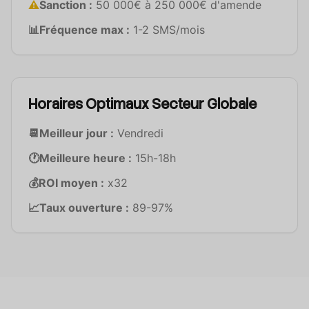
⚠️
Sanction :
50 000€ à 250 000€ d'amende
📊
Fréquence max :
1-2 SMS/mois
Horaires Optimaux Secteur Globale
📆
Meilleur jour :
Vendredi
🕐
Meilleure heure :
15h-18h
💰
ROI moyen :
x32
📈
Taux ouverture :
89-97%