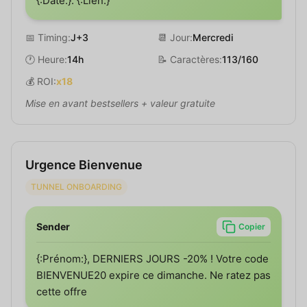
{:Date:}. {:Lien:}
📅 Timing:
J+3
📆 Jour:
Mercredi
🕐 Heure:
14h
📝 Caractères:
113/160
💰 ROI:
x18
Mise en avant bestsellers + valeur gratuite
Urgence Bienvenue
TUNNEL ONBOARDING
Sender
Copier
{:Prénom:}, DERNIERS JOURS -20% ! Votre code
BIENVENUE20 expire ce dimanche. Ne ratez pas
cette offre