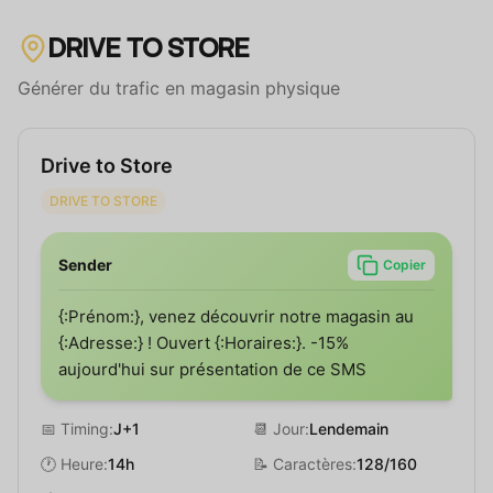
DRIVE TO STORE
Générer du trafic en magasin physique
Drive to Store
DRIVE TO STORE
Sender
Copier
{:Prénom:}, venez découvrir notre magasin au
{:Adresse:} ! Ouvert {:Horaires:}. -15%
aujourd'hui sur présentation de ce SMS
📅 Timing:
J+1
📆 Jour:
Lendemain
🕐 Heure:
14h
📝 Caractères:
128/160