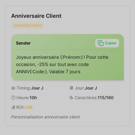
Anniversaire Client
ANNIVERSAIRES
Sender
Copier
Joyeux anniversaire {:Prénom:} ! Pour cette
occasion, -25% sur tout avec code
ANNIV{:Code:}. Valable 7 jours
📅 Timing:
Jour J
📆 Jour:
Jour J
🕐 Heure:
10h
📝 Caractères:
115/160
💰 ROI:
x28
Personnalisation anniversaire client