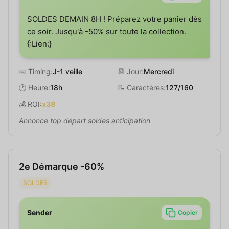
SOLDES DEMAIN 8H ! Préparez votre panier dès
ce soir. Jusqu'à -50% sur toute la collection.
{:Lien:}
📅 Timing:
J-1 veille
📆 Jour:
Mercredi
🕐 Heure:
18h
📝 Caractères:
127/160
💰 ROI:
x38
Annonce top départ soldes anticipation
2e Démarque -60%
SOLDES
Sender
Copier