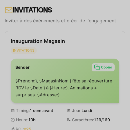
INVITATIONS
Inviter à des événements et créer de l'engagement
Inauguration Magasin
INVITATIONS
Sender
Copier
{:Prénom:}, {:MagasinNom:} fête sa réouverture !
RDV le {:Date:} à {:Heure:}. Animations +
surprises. {:Adresse:}
📅 Timing:
1 sem avant
📆 Jour:
Lundi
🕐 Heure:
10h
📝 Caractères:
129/160
💰 ROI:
x25