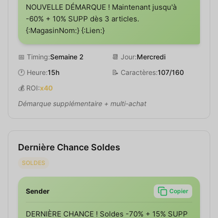
NOUVELLE DÉMARQUE ! Maintenant jusqu'à
-60% + 10% SUPP dès 3 articles.
{:MagasinNom:} {:Lien:}
📅 Timing:
Semaine 2
📆 Jour:
Mercredi
🕐 Heure:
15h
📝 Caractères:
107/160
💰 ROI:
x40
Démarque supplémentaire + multi-achat
Dernière Chance Soldes
SOLDES
Sender
Copier
DERNIÈRE CHANCE ! Soldes -70% + 15% SUPP