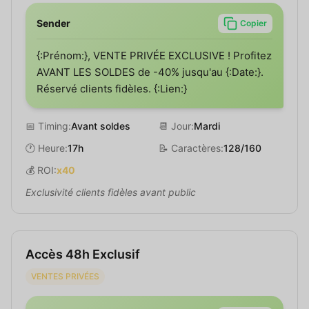
Sender
Copier
{:Prénom:}, VENTE PRIVÉE EXCLUSIVE ! Profitez
AVANT LES SOLDES de -40% jusqu'au {:Date:}.
Réservé clients fidèles. {:Lien:}
📅 Timing:
Avant soldes
📆 Jour:
Mardi
🕐 Heure:
17h
📝 Caractères:
128/160
💰 ROI:
x40
Exclusivité clients fidèles avant public
Accès 48h Exclusif
VENTES PRIVÉES