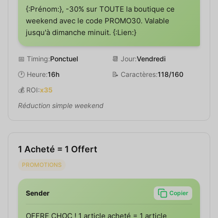
{:Prénom:}, -30% sur TOUTE la boutique ce
weekend avec le code PROMO30. Valable
jusqu'à dimanche minuit. {:Lien:}
📅 Timing:
Ponctuel
📆 Jour:
Vendredi
🕐 Heure:
16h
📝 Caractères:
118/160
💰 ROI:
x35
Réduction simple weekend
1 Acheté = 1 Offert
PROMOTIONS
Sender
Copier
OFFRE CHOC ! 1 article acheté = 1 article