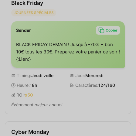
Black Friday
JOURNÉES SPÉCIALES
Sender
Copier
BLACK FRIDAY DEMAIN ! Jusqu'à -70% + bon
10€ tous les 30€. Préparez votre panier ce soir !
{:Lien:}
📅 Timing:
Jeudi veille
📆 Jour:
Mercredi
🕐 Heure:
18h
📝 Caractères:
124/160
💰 ROI:
x50
Événement majeur annuel
Cyber Monday