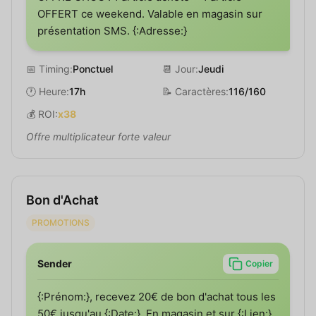
OFFERT ce weekend. Valable en magasin sur
présentation SMS. {:Adresse:}
📅 Timing:
Ponctuel
📆 Jour:
Jeudi
🕐 Heure:
17h
📝 Caractères:
116/160
💰 ROI:
x38
Offre multiplicateur forte valeur
Bon d'Achat
PROMOTIONS
Sender
Copier
{:Prénom:}, recevez 20€ de bon d'achat tous les
50€ jusqu'au {:Date:}. En magasin et sur {:Lien:}