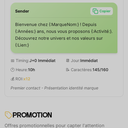
Sender
Copier
Bienvenue chez {:MarqueNom:} ! Depuis
{:Années:} ans, nous vous proposons {:Activité:}.
Découvrez notre univers et nos valeurs sur
{:Lien:}
📅 Timing:
J+0 Immédiat
📆 Jour:
Immédiat
🕐 Heure:
10h
📝 Caractères:
145/160
💰 ROI:
x12
Premier contact - Présentation identité marque
PROMOTION
Offres promotionnelles pour capter l'attention